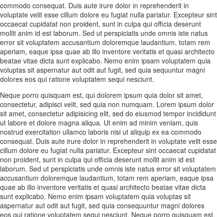
commodo consequat. Duis aute irure dolor in reprehenderit in
voluptate velit esse cillum dolore eu fugiat nulla pariatur. Excepteur sint
occaecat cupidatat non proident, sunt in culpa qui officia deserunt
mollit anim id est laborum. Sed ut perspiciatis unde omnis iste natus
error sit voluptatem accusantium doloremque laudantium, totam rem
aperiam, eaque ipsa quae ab illo inventore veritatis et quasi architecto
beatae vitae dicta sunt explicabo. Nemo enim ipsam voluptatem quia
voluptas sit aspernatur aut odit aut fugit, sed quia sequuntur magni
dolores eos qui ratione voluptatem sequi nesciunt.
Neque porro quisquam est, qui dolorem ipsum quia dolor sit amet,
consectetur, adipisci velit, sed quia non numquam. Lorem ipsum dolor
sit amet, consectetur adipisicing elit, sed do eiusmod tempor incididunt
ut labore et dolore magna aliqua. Ut enim ad minim veniam, quis
nostrud exercitation ullamco laboris nisi ut aliquip ex ea commodo
consequat. Duis aute irure dolor in reprehenderit in voluptate velit esse
cillum dolore eu fugiat nulla pariatur. Excepteur sint occaecat cupidatat
non proident, sunt in culpa qui officia deserunt mollit anim id est
laborum. Sed ut perspiciatis unde omnis iste natus error sit voluptatem
accusantium doloremque laudantium, totam rem aperiam, eaque ipsa
quae ab illo inventore veritatis et quasi architecto beatae vitae dicta
sunt explicabo. Nemo enim ipsam voluptatem quia voluptas sit
aspernatur aut odit aut fugit, sed quia consequuntur magni dolores
eos qui ratione voluptatem sequi nesciunt. Neque porro quisquam est,