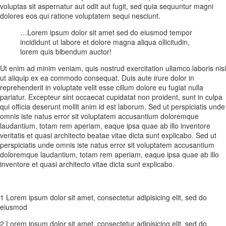
voluptas sit aspernatur aut odit aut fugit, sed quia sequuntur magni
dolores eos qui ratione voluptatem sequi nesciunt.
…Lorem ipsum dolor sit amet sed do eiusmod tempor
incididunt ut labore et dolore magna aliqua ollicitudin,
lorem quis bibendum auctor!
Ut enim ad minim veniam, quis nostrud exercitation ullamco laboris nisi
ut aliquip ex ea commodo consequat. Duis aute irure dolor in
reprehenderit in voluptate velit esse cillum dolore eu fugiat nulla
pariatur. Excepteur sint occaecat cupidatat non proident, sunt in culpa
qui officia deserunt mollit anim id est laborum. Sed ut perspiciatis unde
omnis iste natus error sit voluptatem accusantium doloremque
laudantium, totam rem aperiam, eaque ipsa quae ab illo inventore
veritatis et quasi architecto beatae vitae dicta sunt explicabo. Sed ut
perspiciatis unde omnis iste natus error sit voluptatem accusantium
doloremque laudantium, totam rem aperiam, eaque ipsa quae ab illo
inventore et quasi architecto vitae dicta sunt explicabo.
1 Lorem ipsum dolor sit amet, consectetur adipisicing elit, sed do
eiusmod
2 Lorem ipsum dolor sit amet, consectetur adipisicing elit, sed do