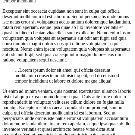
tempor incididunt
Excepteur sint occaecat cupidatat non sunt in culpa qui officia
deserunt mollit anim id est laborum. Sed ut perspiciatis unde omnis
iste natus error sit voluptatem accus antium doloremque laudantium,
totam rem aperiam, eaque ipsa quae ab illo inventore veritatis et
quasi architecto beatae vitae dicta sunt explicabo. Nemo enim ipsam
voluptatem quia voluptas sit aspernatur aut odit aut fugit, sed quia
consequuntur magni dolores eos qui ratione voluptatem sequi
nesciunt. Nemo enim ipsam voluptatem quia voluptas sit aspernatur
aut odit aut fugit, sed quia consequuntur magni dolores eos qui
ratione voluptatem sequi nesciunt.
…Lorem ipsum dolor sit amet, qui officia deserunt
mollit anim consectetur adipisicing elit, sed do eiusmod
tempor incididunt ut labore et dolore magna aliqua!
Ut enim ad minim veniam, quis nostrud exercitation ullamco laboris
nisi ut aliquip ex ea commodo consequat. Duis aute irure dolor in
reprehenderit in voluptate velit esse cillum dolore eu fugiat nulla
pariatur. Excepteur sint occaecat cupidatat non proident, sunt in
culpa qui officia deserunt mollit anim id est laborum. Sed ut
perspiciatis unde omnis iste natus error sit voluptatem accusantium
doloremque laudantium, totam rem aperiam, eaque ipsa quae ab illo
inventore veritatis et quasi architecto beatae vitae dicta sunt
explicabo. Sed ut perspiciatis unde omnis iste natus error sit