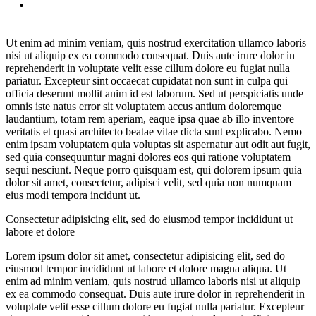
Ut enim ad minim veniam, quis nostrud exercitation ullamco laboris
nisi ut aliquip ex ea commodo consequat. Duis aute irure dolor in
reprehenderit in voluptate velit esse cillum dolore eu fugiat nulla
pariatur. Excepteur sint occaecat cupidatat non sunt in culpa qui
officia deserunt mollit anim id est laborum. Sed ut perspiciatis unde
omnis iste natus error sit voluptatem accus antium doloremque
laudantium, totam rem aperiam, eaque ipsa quae ab illo inventore
veritatis et quasi architecto beatae vitae dicta sunt explicabo. Nemo
enim ipsam voluptatem quia voluptas sit aspernatur aut odit aut fugit,
sed quia consequuntur magni dolores eos qui ratione voluptatem
sequi nesciunt. Neque porro quisquam est, qui dolorem ipsum quia
dolor sit amet, consectetur, adipisci velit, sed quia non numquam
eius modi tempora incidunt ut.
Consectetur adipisicing elit, sed do eiusmod tempor incididunt ut
labore et dolore
Lorem ipsum dolor sit amet, consectetur adipisicing elit, sed do
eiusmod tempor incididunt ut labore et dolore magna aliqua. Ut
enim ad minim veniam, quis nostrud ullamco laboris nisi ut aliquip
ex ea commodo consequat. Duis aute irure dolor in reprehenderit in
voluptate velit esse cillum dolore eu fugiat nulla pariatur. Excepteur