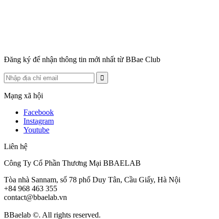
Đăng ký để nhận thông tin mới nhất từ BBae Club
Mạng xã hội
Facebook
Instagram
Youtube
Liên hệ
Công Ty Cổ Phần Thương Mại BBAELAB
Tòa nhà Sannam, số 78 phố Duy Tân, Cầu Giấy, Hà Nội
+84 968 463 355
contact@bbaelab.vn
BBaelab ©. All rights reserved.