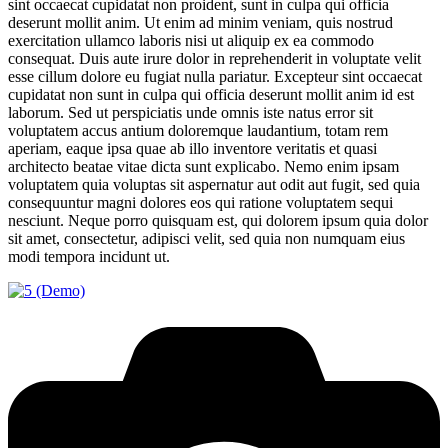
sint occaecat cupidatat non proident, sunt in culpa qui officia
deserunt mollit anim. Ut enim ad minim veniam, quis nostrud
exercitation ullamco laboris nisi ut aliquip ex ea commodo
consequat. Duis aute irure dolor in reprehenderit in voluptate velit
esse cillum dolore eu fugiat nulla pariatur. Excepteur sint occaecat
cupidatat non sunt in culpa qui officia deserunt mollit anim id est
laborum. Sed ut perspiciatis unde omnis iste natus error sit
voluptatem accus antium doloremque laudantium, totam rem
aperiam, eaque ipsa quae ab illo inventore veritatis et quasi
architecto beatae vitae dicta sunt explicabo. Nemo enim ipsam
voluptatem quia voluptas sit aspernatur aut odit aut fugit, sed quia
consequuntur magni dolores eos qui ratione voluptatem sequi
nesciunt. Neque porro quisquam est, qui dolorem ipsum quia dolor
sit amet, consectetur, adipisci velit, sed quia non numquam eius
modi tempora incidunt ut.