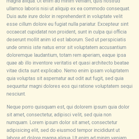
magna aliqua. Ut enim ad minim veniam, quis nostrud
ullamco laboris nisi ut aliquip ex ea commodo consequat.
Duis aute irure dolor in reprehenderit in voluptate velit
esse cillum dolore eu fugiat nulla pariatur. Excepteur sint
occaecat cupidatat non proident, sunt in culpa qui officia
deserunt mollit anim id est laborum. Sed ut perspiciatis
unde omnis iste natus error sit voluptatem accusantium
doloremque laudantium, totam rem aperiam, eaque ipsa
quae ab illo inventore veritatis et quasi architecto beatae
vitae dicta sunt explicabo. Nemo enim ipsam voluptatem
quia voluptas sit aspernatur aut odit aut fugit, sed quia
sequuntur magni dolores eos qui ratione voluptatem sequi
nesciunt.
Neque porro quisquam est, qui dolorem ipsum quia dolor
sit amet, consectetur, adipisci velit, sed quia non
numquam. Lorem ipsum dolor sit amet, consectetur
adipisicing elit, sed do eiusmod tempor incididunt ut
labore et dolore magna aliqua. Ut enim ad minim veniam,