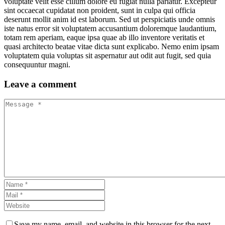
voluptate velit esse cillum dolore eu fugiat nulla pariatur. Excepteur
sint occaecat cupidatat non proident, sunt in culpa qui officia
deserunt mollit anim id est laborum. Sed ut perspiciatis unde omnis
iste natus error sit voluptatem accusantium doloremque laudantium,
totam rem aperiam, eaque ipsa quae ab illo inventore veritatis et
quasi architecto beatae vitae dicta sunt explicabo. Nemo enim ipsam
voluptatem quia voluptas sit aspernatur aut odit aut fugit, sed quia
consequuntur magni.
Leave
a comment
Save my name, email, and website in this browser for the next