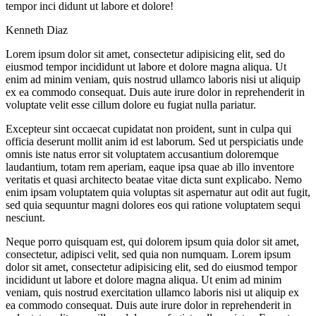
tempor inci didunt ut labore et dolore!
Kenneth Diaz
Lorem ipsum dolor sit amet, consectetur adipisicing elit, sed do
eiusmod tempor incididunt ut labore et dolore magna aliqua. Ut
enim ad minim veniam, quis nostrud ullamco laboris nisi ut aliquip
ex ea commodo consequat. Duis aute irure dolor in reprehenderit in
voluptate velit esse cillum dolore eu fugiat nulla pariatur.
Excepteur sint occaecat cupidatat non proident, sunt in culpa qui
officia deserunt mollit anim id est laborum. Sed ut perspiciatis unde
omnis iste natus error sit voluptatem accusantium doloremque
laudantium, totam rem aperiam, eaque ipsa quae ab illo inventore
veritatis et quasi architecto beatae vitae dicta sunt explicabo. Nemo
enim ipsam voluptatem quia voluptas sit aspernatur aut odit aut fugit,
sed quia sequuntur magni dolores eos qui ratione voluptatem sequi
nesciunt.
Neque porro quisquam est, qui dolorem ipsum quia dolor sit amet,
consectetur, adipisci velit, sed quia non numquam. Lorem ipsum
dolor sit amet, consectetur adipisicing elit, sed do eiusmod tempor
incididunt ut labore et dolore magna aliqua. Ut enim ad minim
veniam, quis nostrud exercitation ullamco laboris nisi ut aliquip ex
ea commodo consequat. Duis aute irure dolor in reprehenderit in