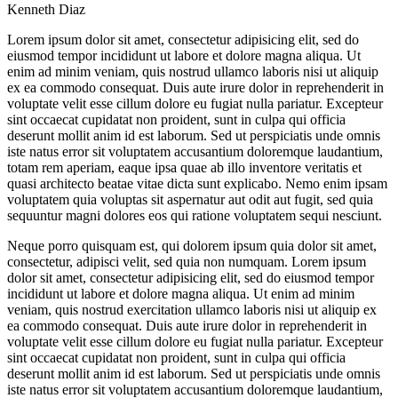
Kenneth Diaz
Lorem ipsum dolor sit amet, consectetur adipisicing elit, sed do
eiusmod tempor incididunt ut labore et dolore magna aliqua. Ut
enim ad minim veniam, quis nostrud ullamco laboris nisi ut aliquip
ex ea commodo consequat. Duis aute irure dolor in reprehenderit in
voluptate velit esse cillum dolore eu fugiat nulla pariatur. Excepteur
sint occaecat cupidatat non proident, sunt in culpa qui officia
deserunt mollit anim id est laborum. Sed ut perspiciatis unde omnis
iste natus error sit voluptatem accusantium doloremque laudantium,
totam rem aperiam, eaque ipsa quae ab illo inventore veritatis et
quasi architecto beatae vitae dicta sunt explicabo. Nemo enim ipsam
voluptatem quia voluptas sit aspernatur aut odit aut fugit, sed quia
sequuntur magni dolores eos qui ratione voluptatem sequi nesciunt.
Neque porro quisquam est, qui dolorem ipsum quia dolor sit amet,
consectetur, adipisci velit, sed quia non numquam. Lorem ipsum
dolor sit amet, consectetur adipisicing elit, sed do eiusmod tempor
incididunt ut labore et dolore magna aliqua. Ut enim ad minim
veniam, quis nostrud exercitation ullamco laboris nisi ut aliquip ex
ea commodo consequat. Duis aute irure dolor in reprehenderit in
voluptate velit esse cillum dolore eu fugiat nulla pariatur. Excepteur
sint occaecat cupidatat non proident, sunt in culpa qui officia
deserunt mollit anim id est laborum. Sed ut perspiciatis unde omnis
iste natus error sit voluptatem accusantium doloremque laudantium,