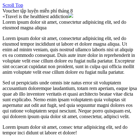
Scroll Top
Voucher tập luyện miễn phí tháng 8
«Travel is the healthiest addiction»
Lorem ipsum dolor sit amet, consectetur adipisicing elit, sed do
eiusmod magna aliqua
Lorem ipsum dolor sit amet, consectetur adipisicing elit, sed do
eiusmod tempor incididunt ut labore et dolore magna aliqua. Ut
enim ad minim veniam, quis nostrud ullamco laboris nisi ut aliquip
ex ea commodo consequat. Duis aute irure dolor in reprehenderit in
voluptate velit esse cillum dolore eu fugiat nulla pariatur. Excepteur
sint occaecat cupidatat non proident, sunt in culpa qui officia mollit
anim voluptate velit esse cillum dolore eu fugiat nulla pariatur.
Sed ut perspiciatis unde omnis iste natus error sit voluptatem
accusantium doloremque laudantium, totam rem aperiam, eaque ipsa
quae ab illo inventore veritatis et quasi architecto beatae vitae dicta
sunt explicabo. Nemo enim ipsam voluptatem quia voluptas sit
aspernatur aut odit aut fugit, sed quia sequuntur magni dolores eos
qui ratione voluptatem sequi nesciunt. Neque porro quisquam est,
qui dolorem ipsum quia dolor sit amet, consectetur, adipisci velit.
Lorem ipsum dolor sit amet, consec tetur adipisicing elit, sed do
tempor inci didunt ut labore et dolore!