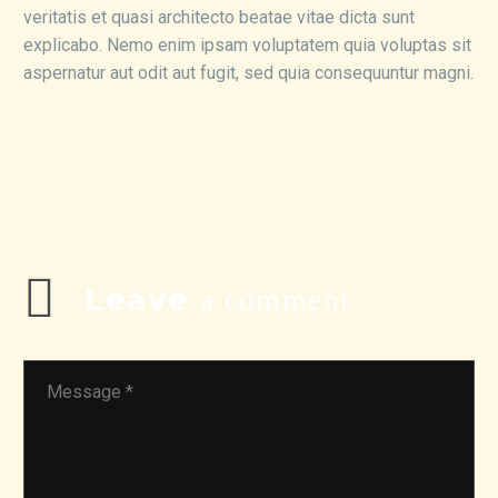
veritatis et quasi architecto beatae vitae dicta sunt
explicabo. Nemo enim ipsam voluptatem quia voluptas sit
aspernatur aut odit aut fugit, sed quia consequuntur magni.
Leave
a comment