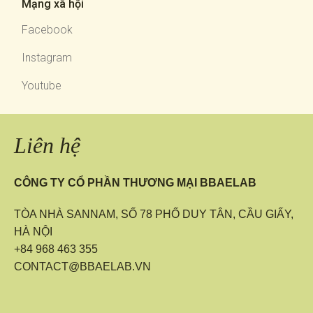
Mạng xã hội
Facebook
Instagram
Youtube
Liên hệ
CÔNG TY CỔ PHẦN THƯƠNG MẠI BBAELAB
TÒA NHÀ SANNAM, SỐ 78 PHỐ DUY TÂN, CẦU GIẤY,
HÀ NỘI
+84 968 463 355
CONTACT@BBAELAB.VN